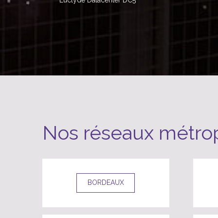
Euclyde Datacenter DC5
Nos réseaux métrop
BORDEAUX