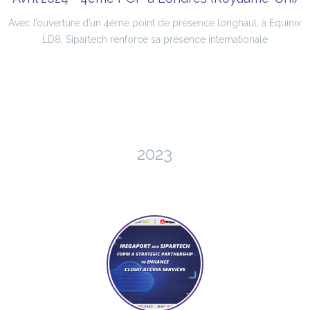
Avec l’ouverture d’un 4ème point de présence longhaul, à Equinix
LD8, Sipartech renforce sa présence internationale
2023